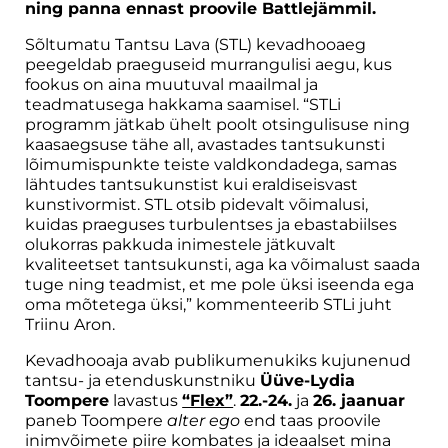
ning panna ennast proovile Battlejämmil.
Sõltumatu Tantsu Lava (STL) kevadhooaeg
peegeldab praeguseid murrangulisi aegu, kus
fookus on aina muutuval maailmal ja
teadmatusega hakkama saamisel. “STLi
programm jätkab ühelt poolt otsingulisuse ning
kaasaegsuse tähe all, avastades tantsukunsti
lõimumispunkte teiste valdkondadega, samas
lähtudes tantsukunstist kui eraldiseisvast
kunstivormist. STL otsib pidevalt võimalusi,
kuidas praeguses turbulentses ja ebastabiilses
olukorras pakkuda inimestele jätkuvalt
kvaliteetset tantsukunsti, aga ka võimalust saada
tuge ning teadmist, et me pole üksi iseenda ega
oma mõtetega üksi,” kommenteerib STLi juht
Triinu Aron.
Kevadhooaja avab publikumenukiks kujunenud
tantsu- ja etenduskunstniku
Üüve-Lydia
Toompere
lavastus
“Flex”
.
22.-24.
ja
26. jaanuar
paneb Toompere
alter ego
end taas proovile
inimvõimete piire kombates ja ideaalset mina