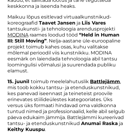
kaudu, et säilitada lootus ja tahe tegutseda
keskkonna ja iseenda heaks.
Maikuu lõpus esitlevad virtuaalkunstnikud-
koreograafid
Taavet Jansen
ja
Liis Vares
tantsukunsti- ja tehnoloogia arendusprojekti
MODINA
raames loodud tööd
“Held in Human
III: Still Moving”
. Nelja-aastane üle-euroopaline
projekt toimub kahes osas, kuhu valitakse
mõlemal perioodil viis kunstnikku. MODINA
eesmärk on laiendada tehnoloogia abil tantsu
loomingulisi võimalusi ja suurendada publiku
elamust.
15. juunil
toimub meelelahutuslik
Battlejämm
,
mis toob kokku tantsu- ja etenduskunstnikud,
kes panevad iseennast ja teineteist proovile
erinevates stiilideülestes kategooriates. Üks
versus üks formaati hindavad oma valdkonna
tuntud nimed ja professionaalid, kelle abil selgub
päeva edukaim jämmija. Battlejämmi kureerivad
tantsu- ja etenduskunstnikud
Anumai Raska
ja
Keithy Kuuspu
.