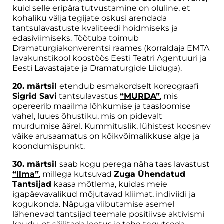
kuid selle eripära tutvustamine on oluline, et
kohaliku välja tegijate oskusi arendada
tantsulavastuste kvaliteedi hoidmiseks ja
edasiviimiseks. Töötuba toimub
Dramaturgiakonverentsi raames (korraldaja EMTA
lavakunstikool koostöös Eesti Teatri Agentuuri ja
Eesti Lavastajate ja Dramaturgide Liiduga).
20. märtsil
etendub esmakordselt koreograafi
Sigrid Savi
tantsulavastus
“MURDA”
, mis
opereerib maailma lõhkumise ja taasloomise
vahel, luues õhustiku, mis on pidevalt
murdumise äärel. Kummituslik, lühistest koosnev
väike arusaamatus on kõikvõimalikkuse alge ja
koondumispunkt.
30. märtsil
saab kogu perega näha taas lavastust
“Ilma”
, millega kutsuvad
Zuga Ühendatud
Tantsijad
kaasa mõtlema, kuidas meie
igapäevavalikud mõjutavad kliimat, indiviidi ja
kogukonda. Näpuga viibutamise asemel
lähenevad tantsijad teemale positiivse aktivismi