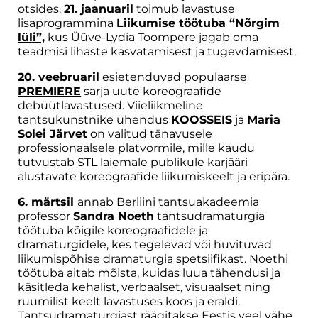
otsides.
21. jaanuaril
toimub lavastuse
lisaprogrammina
Liikumise töötuba “Nõrgim
lüli”,
kus Üüve-Lydia Toompere jagab oma
teadmisi lihaste kasvatamisest ja tugevdamisest.
20. veebruaril
esietenduvad populaarse
PREMIERE
sarja uute koreograafide
debüütlavastused. Viieliikmeline
tantsukunstnike ühendus
KOOSSEIS
ja
Maria
Solei Järvet
on valitud tänavusele
professionaalsele platvormile, mille kaudu
tutvustab STL laiemale publikule karjääri
alustavate koreograafide liikumiskeelt ja eripära.
6. märtsil
annab Berliini tantsuakadeemia
professor
Sandra Noeth
tantsudramaturgia
töötuba kõigile koreograafidele ja
dramaturgidele, kes tegelevad või huvituvad
liikumispõhise dramaturgia spetsiifikast. Noethi
töötuba aitab mõista, kuidas luua tähendusi ja
käsitleda kehalist, verbaalset, visuaalset ning
ruumilist keelt lavastuses koos ja eraldi.
Tantsudramaturgiast räägitakse Eestis veel vähe,