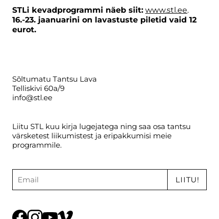
STLi kevadprogrammi näeb siit:
www.stl.ee
.
16.-23. jaanuarini on lavastuste piletid vaid 12
eurot.
Sõltumatu Tantsu Lava
Telliskivi 60a/9
info@stl.ee
Liitu STL kuu kirja lugejatega ning saa osa tantsu
värsketest liikumistest ja eripakkumisi meie
programmile.
LIITU!