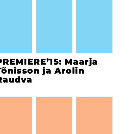
PREMIERE’15: Maarja
Tõnisson ja Arolin
Raudva