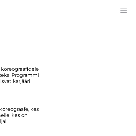
 koreograafidele
iseks. Programmi
svat karjääri
oreograafe, kes
ile, kes on
al.