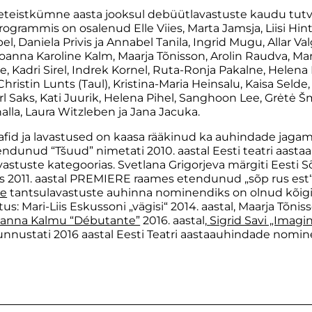
eistkümne aasta jooksul debüütlavastuste kaudu tut
grammis on osalenud Elle Viies, Marta Jamsja, Liisi Hint
l, Daniela Privis ja Annabel Tanila, Ingrid Mugu, Allar Valg
Joanna Karoline Kalm, Maarja Tõnisson, Arolin Raudva, Mar
Kadri Sirel, Indrek Kornel, Ruta-Ronja Pakalne, Helena Kr
Christin Lunts (Taul), Kristina-Maria Heinsalu, Kaisa Selde
arl Saks, Kati Juurik, Helena Pihel, Sanghoon Lee, Grėtė Š
alla, Laura Witzleben ja Jana Jacuka.
d ja lavastused on kaasa rääkinud ka auhindade jagamis
ndunud “Tšuud” nimetati 2010. aastal Eesti teatri aast
vastuste kategoorias. Svetlana Grigorjeva märgiti Eesti
ks 2011. aastal PREMIERE raames etendunud „sõp rus est“
de
tantsulavastuste auhinna nominendiks on olnud kõigil 
: Mari-Liis Eskussoni „vägisi“ 2014. aastal, Maarja Tõnis
oanna Kalmu “Débutante”
2016. aastal,
Sigrid Savi „Imagin
e tunnustati 2016 aastal Eesti Teatri aastaauhindade nomi