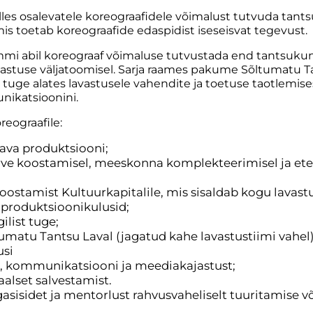
es osalevatele koreograafidele võimalust tutvuda tants
is toetab koreograafide edaspidist iseseisvat tegevust.
mi abil koreograaf võimaluse tutvustada end tantsukun
stuse väljatoomisel. Sarja raames pakume Sõltumatu T
 tuge alates lavastusele vahendite ja toetuse taotlemis
ikatsioonini.
eograafile:
ava produktsiooni;
arve koostamisel, meeskonna komplekteerimisel ja e
koostamist Kultuurkapitalile, mis sisaldab kogu lava
 produktsioonikulusid;
ilist tuge;
umatu Tantsu Laval (jagatud kahe lavastustiimi vahel
usi
t, kommunikatsiooni ja meediakajastust;
aalset salvestamist.
gasisidet ja mentorlust rahvusvaheliselt tuuritamise 