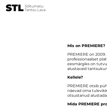
Mis on PREMIERE?
PREMIERE on 2009. a
professionaalset pl
eesmärgiks on tutvus
alustavaid tantsuku
Kellele?
PREMIERE otsib pühe
näevad oma tulevikk
otsustanud alustada 
Mida PREMIERE pr