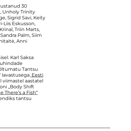
vustanud 30
, Unholy Trinity
e, Sigrid Savi, Keity
i-Liis Eskusson,
inal, Triin Marts,
, Sandra Palm, Siim
mitaitė, Anni
el. Karl Saksa
aauhindade
 Sõltumatu Tantsu
 lavastusega.
Eesti
viimastel aastatel
soni „Body Shift
e There’s a Fish“
nendiks tantsu