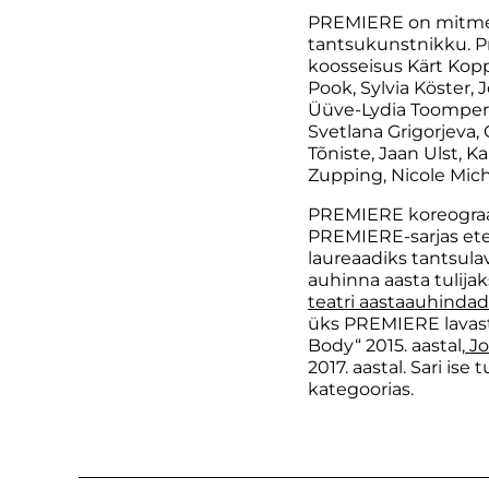
PREMIERE on mitmet
tantsukunstnikku. Pro
koosseisus Kärt Koppe
Pook, Sylvia Köster, 
Üüve-Lydia Toompere, 
Svetlana Grigorjeva, 
Tõniste, Jaan Ulst, K
Zupping, Nicole Mich
PREMIERE koreograafi
PREMIERE-sarjas ete
laureaadiks tantsula
auhinna aasta tulija
teatri aastaauhinda
üks PREMIERE lavastus
Body“ 2015. aastal,
J
2017. aastal. Sari is
kategoorias.