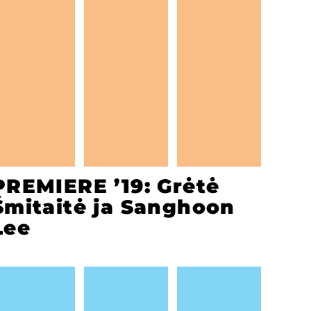
PREMIERE ’19: Grėtė
Šmitaitė ja Sanghoon
Lee