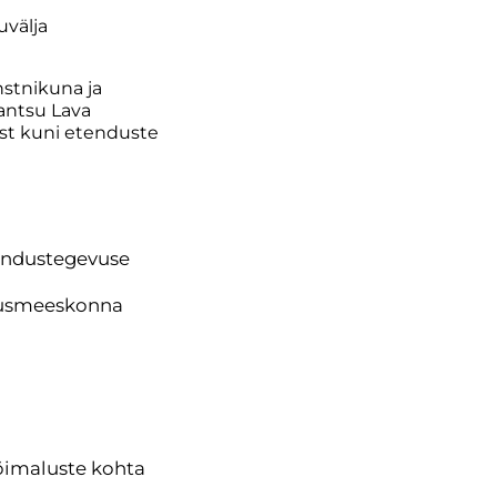
uvälja
stnikuna ja
antsu Lava
est kuni etenduste
tendustegevuse
stusmeeskonna
)
võimaluste kohta