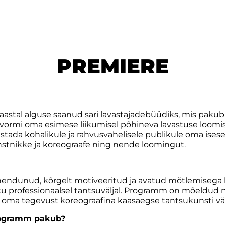
PREMIERE
astal alguse saanud sari lavastajadebüüdiks, mis pakub
atvormi oma esimese liikumisel põhineva lavastuse loom
tada kohalikule ja rahvusvahelisele publikule oma isesei
nstnikke ja koreograafe ning nende loomingut.
ndunud, kõrgelt motiveeritud ja avatud mõtlemisega k
u professionaalsel tantsuväljal. Programm on mõeldud ne
oma tegevust koreograafina kaasaegse tantsukunsti välj
ogramm pakub?