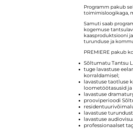
Programm pakub sell
toimimisloogikaga, m
Samuti saab program
kogemuse tantsulava
kaasproduktsiooni ja
turunduse ja kommun
PREMIERE pakub kor
Sõltumatu Tantsu L
tuge lavastuse eel
korraldamisel;
lavastuse taotluse 
loometöötasusid ja
lavastuse dramaturg
prooviperioodi Sõlt
residentuurivõimal
lavastuse turundus
lavastuse audiovisu
professionaalset ta