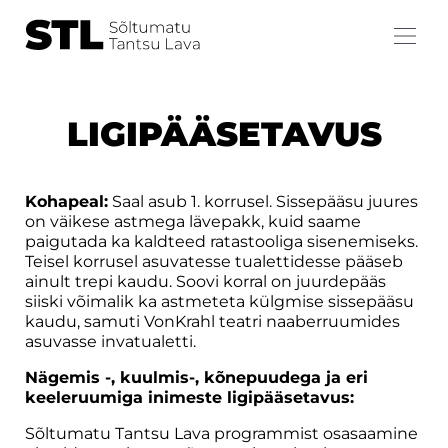
LIGIPÄÄSETAVUS
Kohapeal:
Saal asub 1. korrusel. Sissepääsu juures
on väikese astmega lävepakk, kuid saame
paigutada ka kaldteed ratastooliga sisenemiseks.
Teisel korrusel asuvatesse tualettidesse pääseb
ainult trepi kaudu. Soovi korral on juurdepääs
siiski võimalik ka astmeteta külgmise sissepääsu
kaudu, samuti VonKrahl teatri naaberruumides
asuvasse invatualetti.
Nägemis -, kuulmis-, kõnepuudega ja eri
keeleruumiga inimeste ligipääsetavus:
Sõltumatu Tantsu Lava programmist osasaamine