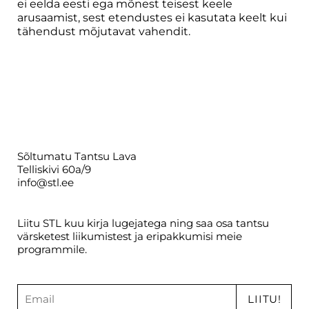
ei eelda eesti ega mõnest teisest keele
arusaamist, sest etendustes ei kasutata keelt kui
tähendust mõjutavat vahendit.
Sõltumatu Tantsu Lava
Telliskivi 60a/9
info@stl.ee
Liitu STL kuu kirja lugejatega ning saa osa tantsu
värsketest liikumistest ja eripakkumisi meie
programmile.
LIITU!