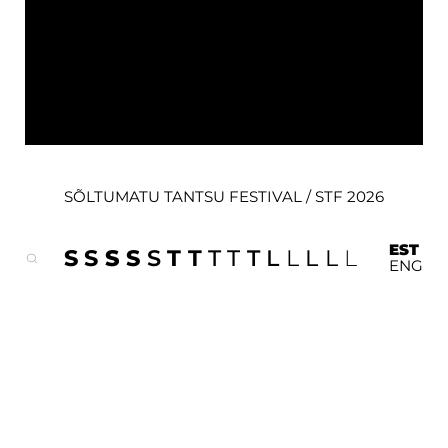
SÕLTUMATU TANTSU FESTIVAL / STF 2026
EST
S
S
S
S
S
T
T
T
T
T
L
L
L
L
L
ENG
MIS SUL VIGA ON?
COSMODOLPHINS