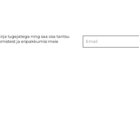
kirja lugejatega ning saa osa tantsu
kumistest ja eripakkumisi meie