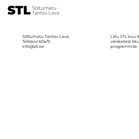
Sõltumatu Tantsu Lava
Liitu STL kuu 
Telliskivi 60a/9
värsketest lii
info@stl.ee
programmile.