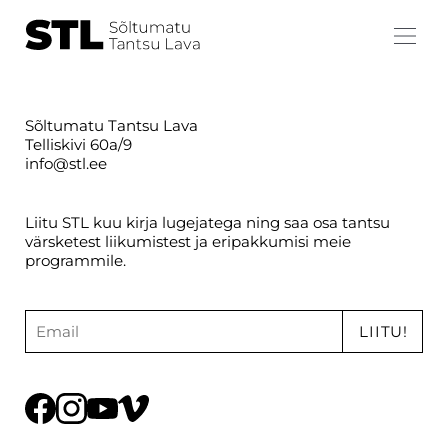
Sõltumatu Tantsu Lava
Telliskivi 60a/9
info@stl.ee
Liitu STL kuu kirja lugejatega ning saa osa tantsu
värsketest liikumistest ja eripakkumisi meie
programmile.
LIITU!