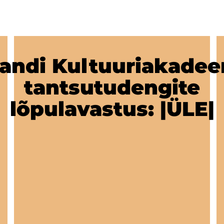
jandi Kultuuriakade
tantsutudengite
lõpulavastus: |ÜLE|