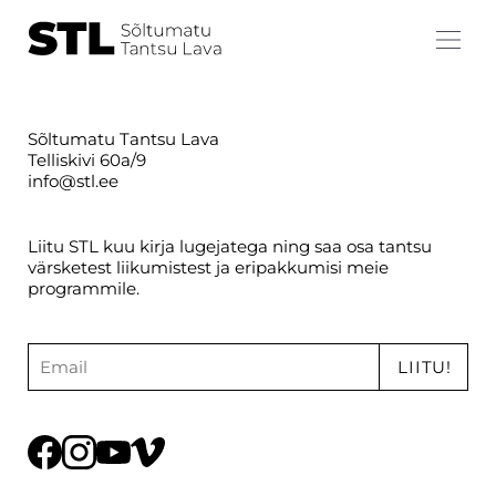
Sõltumatu Tantsu Lava
Telliskivi 60a/9
info@stl.ee
Liitu STL kuu kirja lugejatega ning saa osa tantsu
värsketest liikumistest ja eripakkumisi meie
programmile.
LIITU!