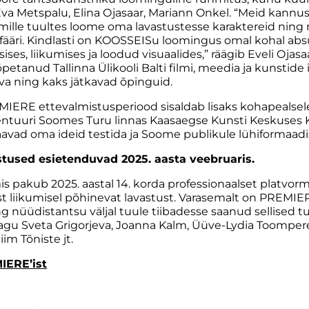
va Metspalu, Elina Ojasaar, Mariann Onkel. “Meid kannus
 mille tuultes loome oma lavastustesse karaktereid ning m
fääri. Kindlasti on KOOSSEISu loomingus omal kohal absu
ses, liikumises ja loodud visuaalides,” räägib Eveli Ojas
petanud Tallinna Ülikooli Balti filmi, meedia ja kunstide 
va ning kaks jätkavad õpinguid.
MIERE ettevalmistusperiood sisaldab lisaks kohapealsel
dentuuri Soomes Turu linnas Kaasaegse Kunsti Keskuses
avad oma ideid testida ja Soome publikule lühiformaadi
used esietenduvad 2025. aasta veebruaris.
s pakub 2025. aastal 14. korda professionaalset platvorm
 liikumisel põhinevat lavastust. Varasemalt on PREMIER
 nüüdistantsu väljal tuule tiibadesse saanud sellised 
gu Sveta Grigorjeva,
Joanna Kalm, Üüve-Lydia Toompere, 
iim Tõniste jt.
IERE’ist