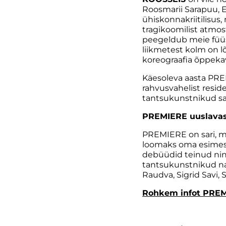
Roosmarii Sarapuu, E
ühiskonnakriitilisus,
tragikoomilist atmos
peegeldub meie füüsi
liikmetest kolm on lõ
koreograafia õppeka
Käesoleva aasta PRE
rahvusvahelist resi
tantsukunstnikud sa
PREMIERE uuslavast
PREMIERE on sari, mi
loomaks oma esimest
debüüdid teinud ning
tantsukunstnikud na
Raudva, Sigrid Savi, S
Rohkem infot PREM