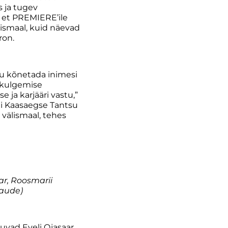
s ja tugev
 et PREMIERE’ile
ismaal, kuid näevad
ron.
u kõnetada inimesi
 kulgemise
 ja karjääri vastu,”
ni Kaasaegse Tantsu
 välismaal, tehes
ar, Roosmarii
Daude)
vad Eveli Ojasaar,