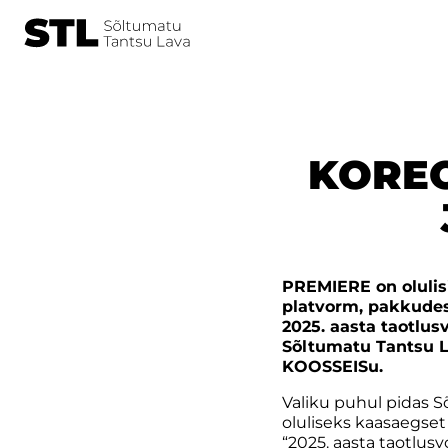
KOREO
PREMIERE on olulis
platvorm, pakkudes 
2025. aasta taotlusv
Sõltumatu Tantsu La
KOOSSEISu.
Valiku puhul pidas Sõ
oluliseks kaasaegset
“2025. aasta taotlus