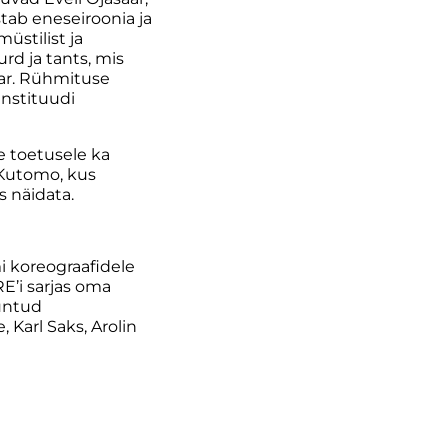
tab eneseiroonia ja
üstilist ja
rd ja tants, mis
aar. Rühmituse
instituudi
e toetusele ka
 Kutomo, kus
s näidata.
i koreograafidele
E’i sarjas oma
tuntud
Karl Saks, Arolin