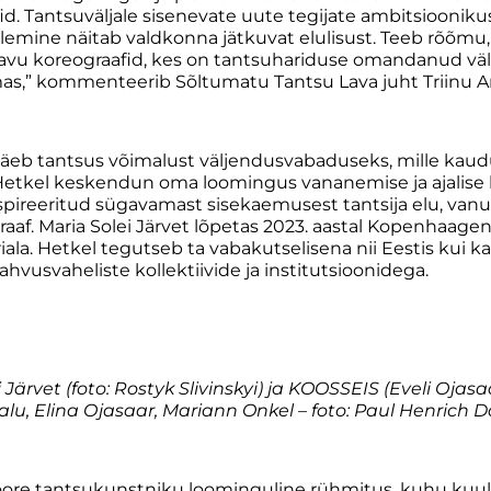
d. Tantsuväljale sisenevate uute tegijate ambitsiooniku
emine näitab valdkonna jätkuvat elulisust. Teeb rõõmu,
navu koreograafid, kes on tantsuhariduse omandanud väl
as,” kommenteerib Sõltumatu Tantsu Lava juht Triinu A
äeb tantsus võimalust väljendusvabaduseks, mille kaud
 “Hetkel keskendun
oma loomingus vananemise ja ajalise
spireeritud sügavamast sisekaemusest tantsija elu, vanuse
raaf.
Maria Solei Järvet
lõpetas 2023. aastal Kopenhaage
iala. Hetkel tegutseb ta vabakutselisena nii Eestis kui ka
hvusvaheliste kollektiivide ja institutsioonidega.
 Järvet (foto:
Rostyk Slivinskyi)
ja KOOSSEIS (Eveli Ojasa
lu, Elina Ojasaar, Mariann Onkel – foto: Paul Henrich 
oore tantsukunstniku loominguline rühmitus, kuhu kuulu