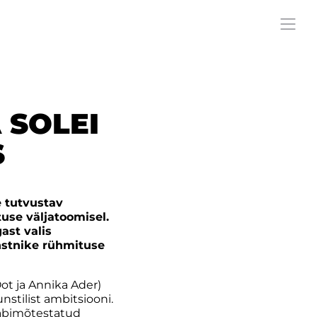
 SOLEI
S
 tutvustav
use väljatoomisel.
ast valis
unstnike rühmituse
Oot ja Annika Ader)
stilist ambitsiooni.
 läbimõtestatud