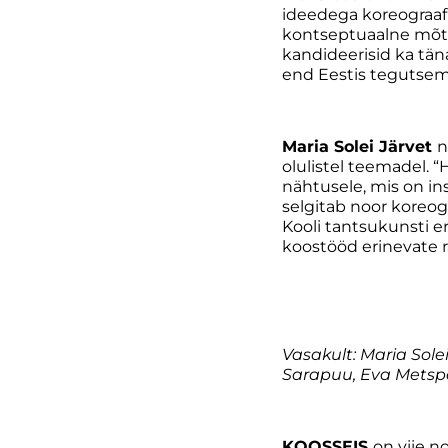
ideedega koreograafi
kontseptuaalne mõtl
kandideerisid ka tä
end Eestis tegutsem
Maria Solei Järvet
n
olulistel teemadel.
nähtusele, mis on in
selgitab noor koreog
Kooli tantsukunsti er
koostööd erinevate ra
Vasakult: Maria Solei
Sarapuu, Eva Metspa
KOOSSEIS
on viie n