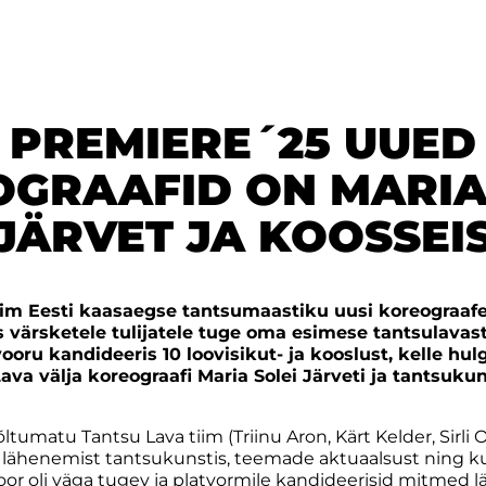
PREMIERE´25 UUED
GRAAFID ON MARIA
JÄRVET JA KOOSSEI
im Eesti kaasaegse tantsumaastiku uusi koreograafe
värsketele tulijatele tuge oma esimese tantsulavast
ooru kandideeris 10 loovisikut- ja kooslust, kelle hulg
va välja koreograafi Maria Solei Järveti ja tantsuk
ltumatu Tantsu Lava tiim (Triinu Aron, Kärt Kelder, Sirli 
 lähenemist tantsukunstis, teemade aktuaalsust ning kun
voor oli väga tugev ja platvormile kandideerisid mitmed