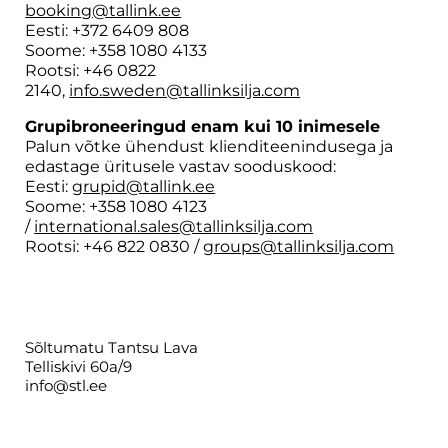
booking@tallink.ee
Eesti: +372 6409 808
Soome: +358 1080 4133
Rootsi: +46 0822
2140,
info.sweden@tallinksilja.com
Grupibroneeringud enam kui 10 inimesele
Palun võtke ühendust klienditeenindusega ja
edastage üritusele vastav sooduskood:
Eesti:
grupid@tallink.ee
Soome: +358 1080 4123
/
international.sales@tallinksilja.com
Rootsi: +46 822 0830 /
groups@tallinksilja.com
Sõltumatu Tantsu Lava
Telliskivi 60a/9
info@stl.ee