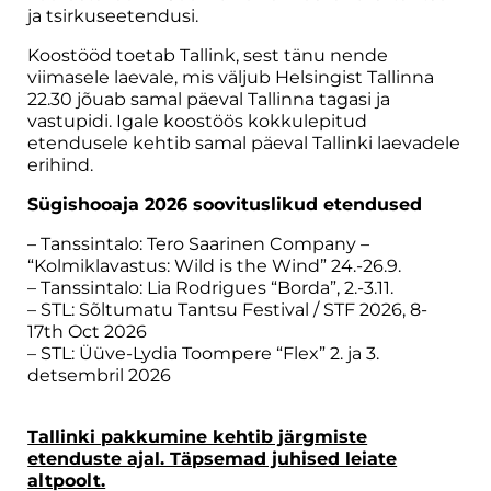
ja tsirkuseetendusi.
Koostööd toetab Tallink, sest tänu nende
viimasele laevale, mis väljub Helsingist Tallinna
22.30 jõuab samal päeval Tallinna tagasi ja
vastupidi. Igale koostöös kokkulepitud
etendusele kehtib samal päeval Tallinki laevadele
erihind.
Sügishooaja 2026 soovituslikud etendused
– Tanssintalo: Tero Saarinen Company –
“Kolmiklavastus: Wild is the Wind” 24.-26.9.
– Tanssintalo: Lia Rodrigues “Borda”, 2.-3.11.
– STL: Sõltumatu Tantsu Festival / STF 2026, 8-
17th Oct 2026
– STL: Üüve-Lydia Toompere “Flex” 2. ja 3.
detsembril 2026
Tallinki pakkumine kehtib järgmiste
etenduste ajal. Täpsemad juhised leiate
altpoolt.