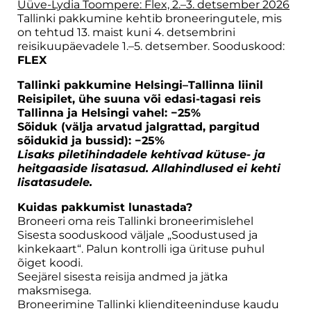
Üüve-Lydia Toompere: Flex, 2.–3. detsember 2026
Tallinki pakkumine kehtib broneeringutele, mis
on tehtud 13. maist kuni 4. detsembrini
reisikuupäevadele 1.–5. detsember. Sooduskood:
FLEX
Tallinki pakkumine Helsingi–Tallinna liinil
Reisipilet, ühe suuna või edasi-tagasi reis
Tallinna ja Helsingi vahel: −25%
Sõiduk (välja arvatud jalgrattad, pargitud
sõidukid ja bussid): −25%
Lisaks piletihindadele kehtivad kütuse- ja
heitgaaside lisatasud. Allahindlused ei kehti
lisatasudele.
Kuidas pakkumist lunastada?
Broneeri oma reis Tallinki broneerimislehel
Sisesta sooduskood väljale „Soodustused ja
kinkekaart“. Palun kontrolli iga ürituse puhul
õiget koodi.
Seejärel sisesta reisija andmed ja jätka
maksmisega.
Broneerimine Tallinki klienditeeninduse kaudu