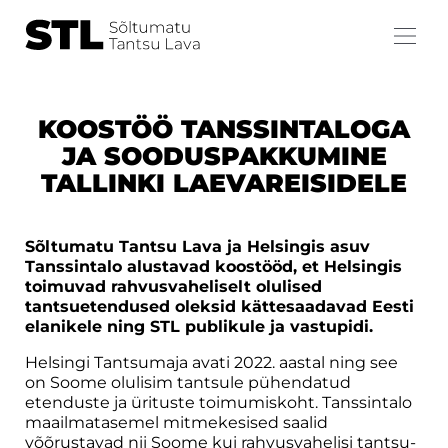
KOOSTÖÖ TANSSINTALOGA
JA SOODUSPAKKUMINE
TALLINKI LAEVAREISIDELE
Sõltumatu Tantsu Lava ja Helsingis asuv
Tanssintalo alustavad koostööd, et Helsingis
toimuvad rahvusvaheliselt olulised
tantsuetendused oleksid kättesaadavad Eesti
elanikele ning STL publikule ja vastupidi.
Helsingi Tantsumaja avati 2022. aastal ning see
on Soome olulisim tantsule pühendatud
etenduste ja ürituste toimumiskoht. Tanssintalo
maailmatasemel mitmekesised saalid
võõrustavad nii Soome kui rahvusvahelisi tantsu-